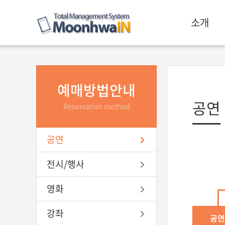
소개
예매방법안내
공연
Reservation method
공연
전시/행사
영화
강좌