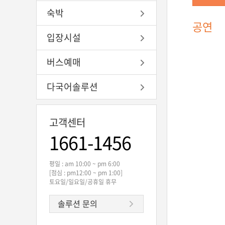
숙박
공연
입장시설
버스예매
다국어솔루션
고객센터
1661-1456
평일 : am 10:00 ~ pm 6:00
[점심 : pm12:00 ~ pm 1:00]
토요일/일요일/공휴일 휴무
솔루션 문의